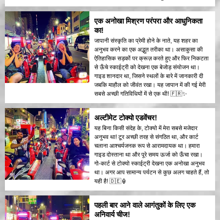
एक अनोखा मिश्रण परंपरा और आधुनिकता
का!
जापानी संस्कृति का प्रेमी होने के नाते, यह शहर का
अनुभव करने का एक अद्भुत तरीका था। असाकुसा की
ऐतिहासिक सड़कों पर क्रूज़ करते हुए और फिर निकटता
से ऊँचे स्काईट्री को देखना एक बेजोड़ संयोजन था।
गाइड शानदार था, जिसने स्थलों के बारे में जानकारी दी
जबकि माहौल को जीवंत रखा। यह जापान में की गई मेरी
सबसे अच्छी गतिविधियों में से एक थी! 🇫🇷✨
अल्टीमेट टोक्यो एडवेंचर!
यह बिना किसी संदेह के, टोक्यो में मेरा सबसे मजेदार
अनुभव था! टूर अच्छी तरह से संगठित था, और कार्ट
चलाना आश्चर्यजनक रूप से आरामदायक था। हमारा
गाइड दोस्ताना था और पूरे समय ऊर्जा को ऊँचा रखा।
गो-कार्ट से टोक्यो स्काईट्री देखना एक अनोखा अनुभव
था। अगर आप सामान्य पर्यटन से कुछ अलग चाहते हैं, तो
यही है! 🇩🇪🏮
पहली बार आने वाले आगंतुकों के लिए एक
अनिवार्य चीज!