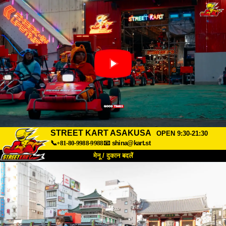
STREET KART ASAKUSA
OPEN 9:30-21:30
📞+81-80-9988-9988
📧
shina@kart.st
मेनू / दुकान बदलें
TOP
हमारे बारे में
विशेषताएँ
कीमत
पहुंच
वॉयस
FAQ