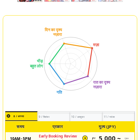
8 / अगस्त
9 / सितंबर
10 / अक्टूबर
11 / नवंबर
समय
प्रकार
मूल्य (JPY)
Early Booking Review
5,000 ~
10AM - 5PM
JPY
/pax
¥