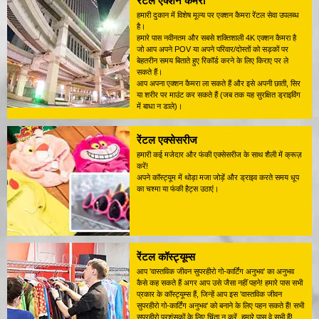
रेंटल एक्शन कैमरा
हमारी दुकान में विशेष मूल्य पर एक्शन कैमरा रेंटल सेवा उपलब्ध
है।
हमारे पास नवीनतम और सबसे शक्तिशाली 4K एक्शन कैमरा है
जो आप अपने POV या अपने परिवार/दोस्तों को सड़कों पर
बेहतरीन समय बिताते हुए रिकॉर्ड करने के लिए किराए पर ले
सकते हैं।
आप अपना एक्शन कैमरा ला सकते हैं और इसे अपनी छाती, सिर
या शरीर पर माउंट कर सकते हैं (जब तक यह सुरक्षित ड्राइविंग
में बाधा न डाले)।
रेंटल एक्सेसरीज
हमारी कई मजेदार और फंकी एक्सेसरीज के साथ शैली में क्रूज़
करें!
अपने कॉस्ट्यूम में थोड़ा मजा जोड़ें और ड्राइव करते समय धूप
का चश्मा या फंकी हैट्स उठाएं।
रेंटल कॉस्ट्यूम्स
आप 'वास्तविक जीवन सुपरहीरो गो-कार्टिंग अनुभव' का अनुभव
कैसे कह सकते हैं अगर आप उसे जैसा नहीं पहने! हमारे पास सभी
प्रकार के कॉस्ट्यूम्स हैं, जिन्हें आप इस 'वास्तविक जीवन
सुपरहीरो गो-कार्टिंग अनुभव' को बनाने के लिए पहन सकते हैं! सभी
सुपरहीरो प्रशंसकों के लिए चिंता न करें, हमारे पास वे सभी हैं!