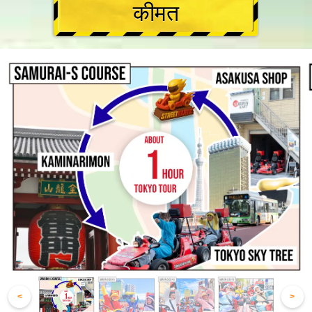
कीमत
<
>