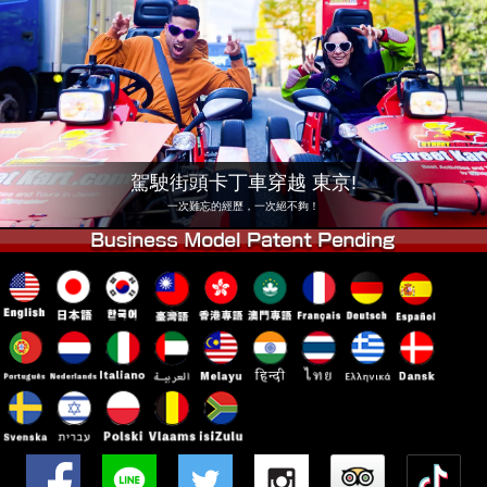
公司
預訂
更換店鋪
東京品川 #1
東京秋葉原#1
東京秋葉原#2
東京澀谷
東京澀谷附屬
東京灣
駕駛街頭卡丁車穿越 東京!
東京淺草
大阪
一次難忘的經歷，一次絕不夠！
沖繩