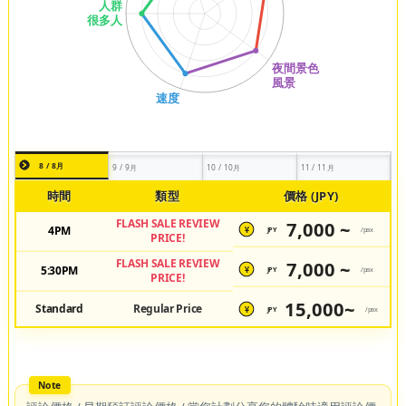
8 / 8月
9 / 9月
10 / 10月
11 / 11月
時間
類型
價格 (JPY)
FLASH SALE REVIEW
7,000 ~
4PM
JPY
/pax
¥
PRICE!
FLASH SALE REVIEW
7,000 ~
5:30PM
JPY
/pax
¥
PRICE!
15,000~
Standard
Regular Price
JPY
/pax
¥