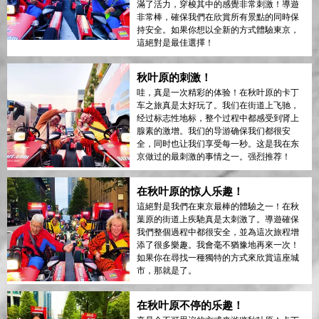
滿了活力，穿梭其中的感覺非常刺激！導遊
非常棒，確保我們在欣賞所有景點的同時保
持安全。如果你想以全新的方式體驗東京，
這絕對是最佳選擇！
秋叶原的刺激！
哇，真是一次精彩的体验！在秋叶原的卡丁
车之旅真是太好玩了。我们在街道上飞驰，
经过标志性地标，整个过程中都感受到肾上
腺素的激增。我们的导游确保我们都很安
全，同时也让我们享受每一秒。这是我在东
京做过的最刺激的事情之一。强烈推荐！
在秋叶原的惊人乐趣！
這絕對是我們在東京最棒的體驗之一！在秋
葉原的街道上疾馳真是太刺激了。導遊確保
我們整個過程中都很安全，並為這次旅程增
添了很多樂趣。我會毫不猶豫地再來一次！
如果你在尋找一種獨特的方式來欣賞這座城
市，那就是了。
在秋叶原不停的乐趣！