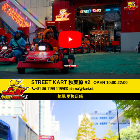
STREET KART 秋葉原 #2
OPEN 10:00-22:00
📞+81-80-1199-1199
📧
shina@kart.st
菜單/更換店鋪
首頁
關於
規格
價格
交通方式
顧客聲音
常見問題