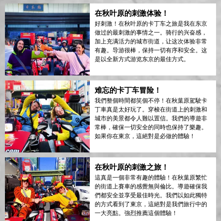
在秋叶原的刺激体验！
好刺激！在秋叶原的卡丁车之旅是我在东京
做过的最刺激的事情之一。骑行的兴奋感，
加上充满活力的城市街道，让这次体验非常
有趣。导游很棒，保持一切有序和安全。这
是以全新方式游览东京的最佳方式。
难忘的卡丁车冒险！
我們整個時間都笑個不停！在秋葉原駕駛卡
丁車真是太好玩了。穿梭在街道上的刺激和
城市的美景都令人難以置信。我們的導遊非
常棒，確保一切安全的同時也保持了樂趣。
如果你在東京，這絕對是必做的體驗！
在秋叶原的刺激之旅！
這真是一個非常有趣的體驗！在秋葉原繁忙
的街道上賽車的感覺無與倫比。導遊確保我
們都安全並享受最佳時光。我們以如此獨特
的方式看到了東京，這絕對是我們旅行中的
一大亮點。強烈推薦這個體驗！