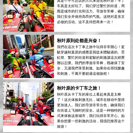
真是个不可思议的方式来游览秋叶原！卡丁
车真是太好玩了。我们穿过繁忙的街道，周
围是城市的灯光和活力。导游非常棒，确保
我们安全并保持高昂的气氛。这绝对是东京
必做的活动。迫不及待想再来一次！
秋叶原到处都是兴奋！
我們在這次卡丁車之旅中玩得非常開心！駕
駛穿越秋葉原的感覺是我從未體驗過的。霓
虹燈、繁忙的街道和駕駛的刺激讓這次經歷
難以忘懷。我們的導遊非常棒，既確保了安
全，又讓我們享受刺激。如果你在尋找樂趣
和刺激，千萬不要錯過這個旅程！
秋叶原的卡丁车之旅！
秋叶原从卡丁车的座位上看起来真是太棒
了！这次体验刺激无比，城市在移动中显得
更加迷人。我们的导游非常出色，确保我们
在街道上飞驰时的安全。这是一种独特的方
式来体验这座城市，我们玩得非常开心。如
果你想要一些刺激的活动，我强烈推荐这个
旅游！