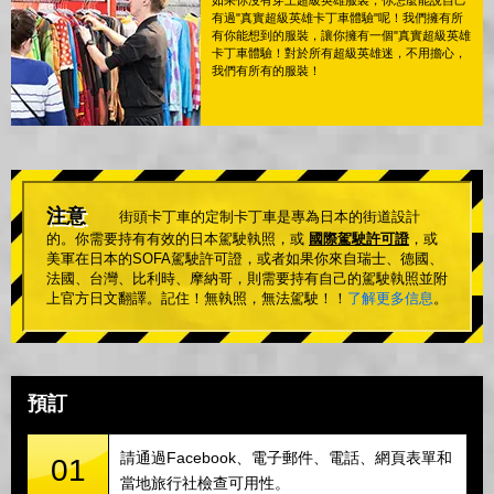
如果你沒有穿上超級英雄服裝，你怎麼能說自己
有過"真實超級英雄卡丁車體驗"呢！我們擁有所
有你能想到的服裝，讓你擁有一個"真實超級英雄
卡丁車體驗！對於所有超級英雄迷，不用擔心，
我們有所有的服裝！
注意
街頭卡丁車的定制卡丁車是專為日本的街道設計
的。你需要持有有效的日本駕駛執照，或
國際駕駛許可證
，或
美軍在日本的SOFA駕駛許可證，或者如果你來自瑞士、德國、
法國、台灣、比利時、摩納哥，則需要持有自己的駕駛執照並附
上官方日文翻譯。記住！無執照，無法駕駛！！
了解更多信息
。
預訂
請通過Facebook、電子郵件、電話、網頁表單和
01
當地旅行社檢查可用性。