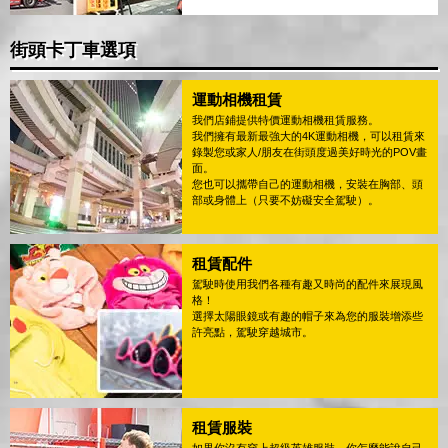
街頭卡丁車選項
運動相機租賃
我們店鋪提供特價運動相機租賃服務。
我們擁有最新最強大的4K運動相機，可以租賃來
錄製您或家人/朋友在街頭度過美好時光的POV畫
面。
您也可以攜帶自己的運動相機，安裝在胸部、頭
部或身體上（只要不妨礙安全駕駛）。
租賃配件
駕駛時使用我們各種有趣又時尚的配件來展現風
格！
選擇太陽眼鏡或有趣的帽子來為您的服裝增添些
許亮點，駕駛穿越城市。
租賃服裝