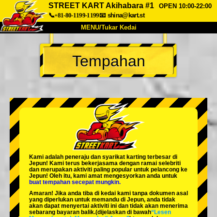
STREET KART Akihabara #1
OPEN 10:00-22:00
📞+81-80-1199-1199
📧
shina@kart.st
MENU/Tukar Kedai
UTAMA
Tempahan
Tentang
Spesifikasi
Harga
Akses
Suara
Soalan Lazim
Syarikat
Tempahan
Tukar Kedai
Tokyo Shinagawa
Tokyo Akihabara#1
Tokyo Akihabara#2
Tokyo Shibuya
Kami adalah
peneraju
dan
syarikat karting terbesar
di
Tokyo Shibuya Annex
Tokyo Bay
Jepun! Kami terus bekerjasama dengan
ramai selebriti
dan merupakan
aktiviti paling popular
untuk pelancong ke
Jepun! Oleh itu, kami amat mengesyorkan anda untuk
Tokyo Asakusa
Osaka
buat tempahan secepat mungkin.
Amaran! Jika anda tiba di kedai kami tanpa dokumen asal
Okinawa
yang diperlukan untuk memandu di Jepun, anda tidak
akan dapat menyertai aktiviti ini dan tidak akan menerima
sebarang bayaran balik.
(dijelaskan di bawah
“Lesen