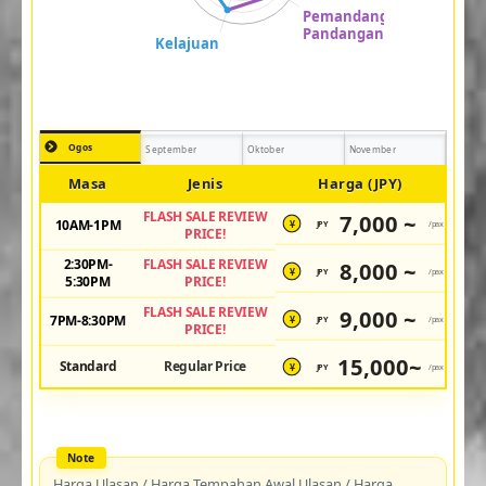
Ogos
September
Oktober
November
Masa
Jenis
Harga (JPY)
FLASH SALE REVIEW
7,000 ~
10AM-1PM
JPY
/pax
¥
PRICE!
2:30PM-
FLASH SALE REVIEW
8,000 ~
JPY
/pax
¥
5:30PM
PRICE!
FLASH SALE REVIEW
9,000 ~
7PM-8:30PM
JPY
/pax
¥
PRICE!
15,000~
Standard
Regular Price
JPY
/pax
¥
Harga Ulasan / Harga Tempahan Awal Ulasan / Harga