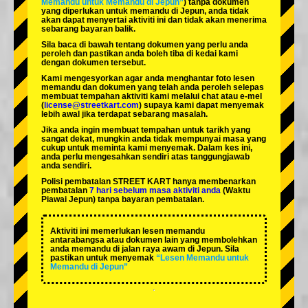
Memandu untuk Memandu di Jepun”
) tanpa dokumen
yang diperlukan untuk memandu di Jepun, anda tidak
akan dapat menyertai aktiviti ini dan tidak akan menerima
sebarang bayaran balik.
Sila baca di bawah tentang dokumen yang perlu anda
peroleh dan pastikan anda boleh tiba di kedai kami
dengan dokumen tersebut.
Kami mengesyorkan agar anda menghantar foto lesen
memandu dan dokumen yang telah anda peroleh selepas
membuat tempahan aktiviti kami melalui chat atau e-mel
(
license@streetkart.com
) supaya kami dapat menyemak
lebih awal jika terdapat sebarang masalah.
Jika anda ingin membuat tempahan untuk tarikh yang
sangat dekat, mungkin anda tidak mempunyai masa yang
cukup untuk meminta kami menyemak. Dalam kes ini,
anda perlu mengesahkan sendiri atas tanggungjawab
anda sendiri.
Polisi pembatalan STREET KART hanya membenarkan
pembatalan
7 hari sebelum masa aktiviti anda
(Waktu
Piawai Jepun) tanpa bayaran pembatalan.
Aktiviti ini memerlukan lesen memandu
antarabangsa atau dokumen lain yang membolehkan
anda memandu di jalan raya awam di Jepun. Sila
pastikan untuk menyemak
“Lesen Memandu untuk
Memandu di Jepun”