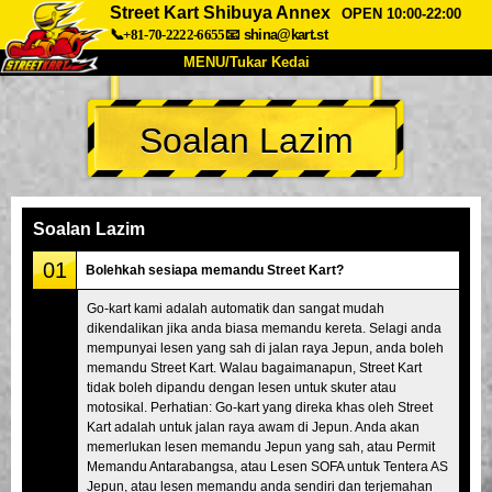
Street Kart Shibuya Annex
OPEN 10:00-22:00
📞+81-70-2222-6655
📧
shina@kart.st
MENU/Tukar Kedai
UTAMA
Soalan Lazim
Tentang
Spesifikasi
Harga
Akses
Suara
Soalan Lazim
Syarikat
Tempahan
Soalan Lazim
Tukar Kedai
01
Bolehkah sesiapa memandu Street Kart?
Tokyo Shinagawa
Tokyo Akihabara#1
Go-kart kami adalah automatik dan sangat mudah
dikendalikan jika anda biasa memandu kereta. Selagi anda
Tokyo Akihabara#2
Tokyo Shibuya
mempunyai lesen yang sah di jalan raya Jepun, anda boleh
Tokyo Shibuya Annex
Tokyo Bay
memandu Street Kart. Walau bagaimanapun, Street Kart
tidak boleh dipandu dengan lesen untuk skuter atau
Tokyo Asakusa
Osaka
motosikal. Perhatian: Go-kart yang direka khas oleh Street
Kart adalah untuk jalan raya awam di Jepun. Anda akan
Okinawa
memerlukan lesen memandu Jepun yang sah, atau Permit
Memandu Antarabangsa, atau Lesen SOFA untuk Tentera AS
Jepun, atau lesen memandu anda sendiri dan terjemahan